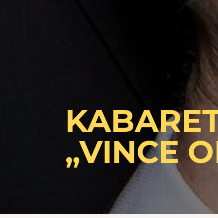
KABARETT
„VINCE 