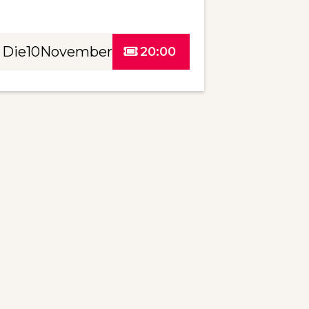
Die
10
November
20:00
