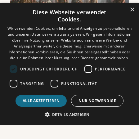
×
Diese Webseite verwendet
Cookies.
Wir verwenden Cookies, um Inhalte und Anzeigen zu personalisieren
THE ODYSSEE
und unseren Datenverkehr zu analysieren. Wir geben Informationen
Nach zehn Jahren erbitterter Kämpfe vor den
über Ihre Nutzung unserer Website auch an unsere Werbe- und
Toren Trojas scheint der Krieg kein Ende zu
Analysepartner weiter, die diese möglicherweise mit anderen
nehmen. Agamemnons (Benny Safdie) Armeen
Informationen kombinieren, die Sie ihnen bereitgestellt haben oder
scheitern immer wieder an den uneinnehmbaren
die sie im Rahmen Ihrer Nutzung ihrer Dienste gesammelt haben.
Mauern der Stadt. Erst...
UNBEDINGT ERFORDERLICH
PERFORMANCE
MEHR ERFAHREN
TARGETING
FUNKTIONALITÄT
ALLE AKZEPTIEREN
NUR NOTWENDIGE
DETAILS ANZEIGEN