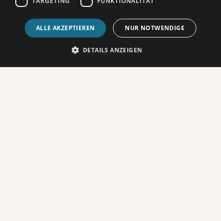
TARGETING
FUNKTIONALITÄT
ALLE AKZEPTIEREN
NUR NOTWENDIGE
Spielzeiten
DETAILS ANZEIGEN
Fre
25
September

20:00
FILMHIGHLIGHTS DIESEN
MONAT