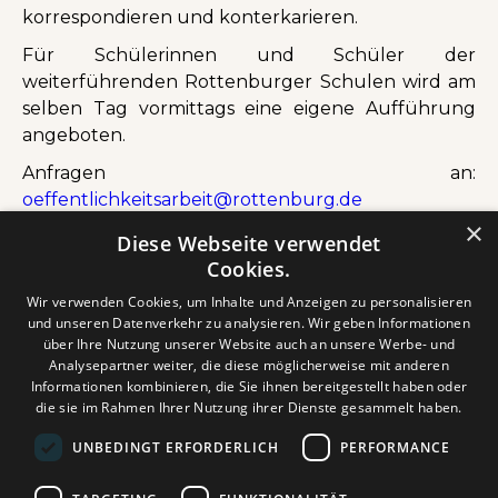
korrespondieren und konterkarieren.
Für Schülerinnen und Schüler der
weiterführenden Rottenburger Schulen wird am
selben Tag vormittags eine eigene Aufführung
angeboten.
Anfragen an:
oeffentlichkeitsarbeit@rottenburg.de
Die Uhrzeit für diese Schulveranstaltung wird
×
Diese Webseite verwendet
noch bekanntgegeben.
Cookies.
Im Anschluss an die Aufführung findet ein
Wir verwenden Cookies, um Inhalte und Anzeigen zu personalisieren
moderiertes Gespräch mit VertreterInnen der
und unseren Datenverkehr zu analysieren. Wir geben Informationen
Politik und der Stadtgesellschaft sowie mit
über Ihre Nutzung unserer Website auch an unsere Werbe- und
Analysepartner weiter, die diese möglicherweise mit anderen
AkteurInnen in Geflüchtetenorganisationen statt.
Informationen kombinieren, die Sie ihnen bereitgestellt haben oder
Kartenvorverkauf:
Kino im Waldhorn
die sie im Rahmen Ihrer Nutzung ihrer Dienste gesammelt haben.
Online:
www.kinowaldhorn.de
UNBEDINGT ERFORDERLICH
PERFORMANCE