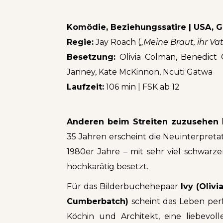
Komödie, Beziehungssatire | USA, 
Regie:
Jay Roach (
„Meine Braut, ihr Va
Besetzung:
Olivia Colman, Benedict
Janney, Kate McKinnon, Ncuti Gatwa
Laufzeit:
106 min | FSK ab 12
Anderen beim Streiten zuzusehen
35 Jahren erscheint die Neuinterpreta
1980er Jahre – mit sehr viel schwar
hochkarätig besetzt.
Für das Bilderbuchehepaar
Ivy (Oliv
Cumberbatch)
scheint das Leben perfe
Köchin und Architekt, eine liebevol