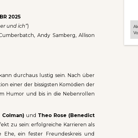
GBR 2025
ter und ich“
)
Ak
Vo
 Cumberbatch, Andy Samberg, Allison
kann durchaus lustig sein. Nach über
tion einer der bissigsten Komödien der
zem Humor und bis in die Nebenrollen
ia Colman)
und
Theo Rose (Benedict
kt zu sein: erfolgreiche Karrieren als
le Ehe, ein fester Freundeskreis und