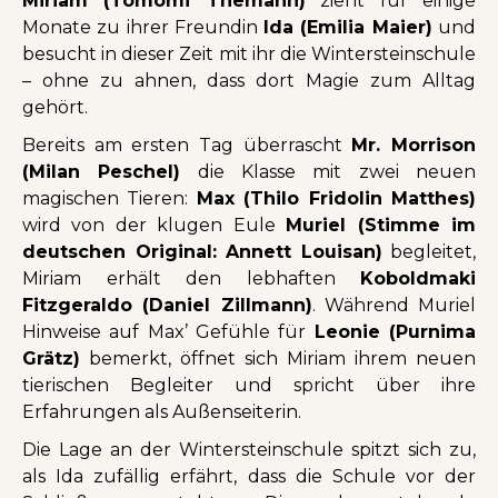
Miriam (Tomomi Themann)
zieht für einige
Monate zu ihrer Freundin
Ida (Emilia Maier)
und
besucht in dieser Zeit mit ihr die Wintersteinschule
– ohne zu ahnen, dass dort Magie zum Alltag
gehört.
Bereits am ersten Tag überrascht
Mr. Morrison
(Milan Peschel)
die Klasse mit zwei neuen
magischen Tieren:
Max (Thilo Fridolin Matthes)
wird von der klugen Eule
Muriel (Stimme im
deutschen Original: Annett Louisan)
begleitet,
Miriam erhält den lebhaften
Koboldmaki
Fitzgeraldo (Daniel Zillmann)
. Während Muriel
Hinweise auf Max’ Gefühle für
Leonie (Purnima
Grätz)
bemerkt, öffnet sich Miriam ihrem neuen
tierischen Begleiter und spricht über ihre
Erfahrungen als Außenseiterin.
Die Lage an der Wintersteinschule spitzt sich zu,
als Ida zufällig erfährt, dass die Schule vor der