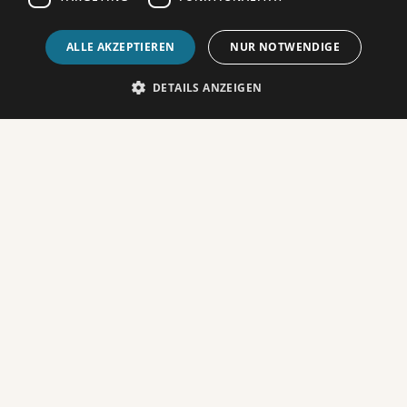
FILMHIGHLIGHTS DIESEN
MONAT
ALLE AKZEPTIEREN
NUR NOTWENDIGE
DETAILS ANZEIGEN
THE ODYSSEE
Nach zehn Jahren erbitterter Kämpfe vor den
Toren Trojas scheint der Krieg kein Ende zu
nehmen. Agamemnons (Benny Safdie) Armeen
scheitern immer wieder an den uneinnehmbaren
Mauern der Stadt. Erst...
MEHR ERFAHREN