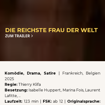
DIE REICHSTE FRAU DER WELT
ZUM TRAILER
Komödie, Drama, Satire
| Frankreich, Belgien
2025
Regie:
Thierry Klifa
Besetzung:
Isabelle Huppert, Marina Foïs, Laurent
Lafitte, ...
Laufzeit:
123 min |
FSK:
ab 12 |
Originalsprache: