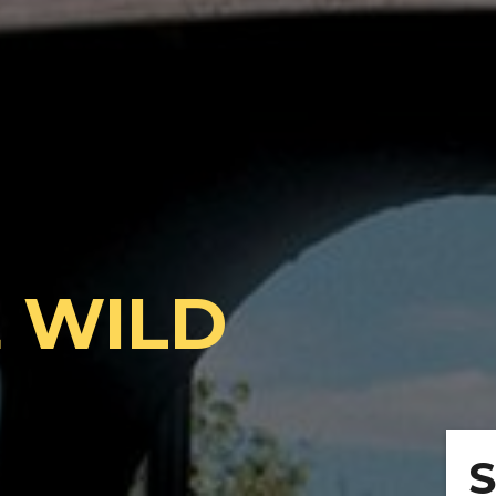
E WILD
S