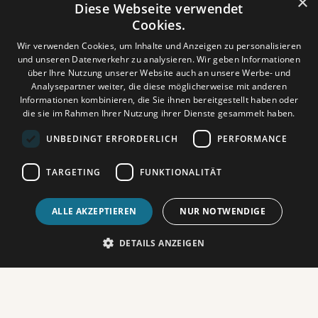
×
Diese Webseite verwendet
Cookies.
Aktuell keine Vorstellungen oder die Vorstellung ist
ausverkauft.
Wir verwenden Cookies, um Inhalte und Anzeigen zu personalisieren
und unseren Datenverkehr zu analysieren. Wir geben Informationen
über Ihre Nutzung unserer Website auch an unsere Werbe- und
Analysepartner weiter, die diese möglicherweise mit anderen
Informationen kombinieren, die Sie ihnen bereitgestellt haben oder
die sie im Rahmen Ihrer Nutzung ihrer Dienste gesammelt haben.
UNBEDINGT ERFORDERLICH
PERFORMANCE
Dieses Video wird erst angezeigt, wenn Sie
Funktionalitäts‑Cookies akzeptiert haben.
Cookie Settings
TARGETING
FUNKTIONALITÄT
ALLE AKZEPTIEREN
NUR NOTWENDIGE
DETAILS ANZEIGEN
FILMHIGHLIGHTS DIESEN